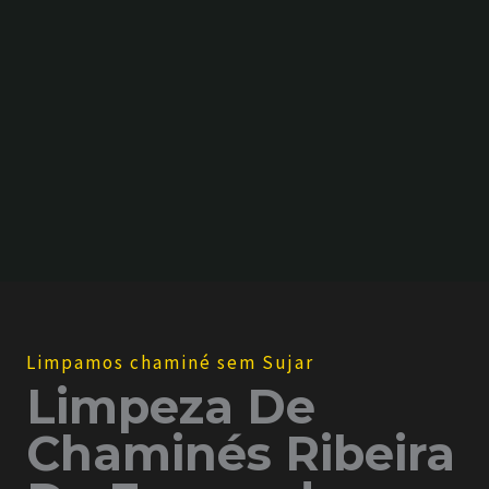
d
o
s
*
Limpamos chaminé sem Sujar
Limpeza De
Chaminés Ribeira