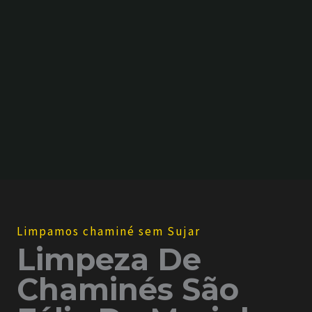
d
o
s
*
Limpamos chaminé sem Sujar
Limpeza De
Chaminés São